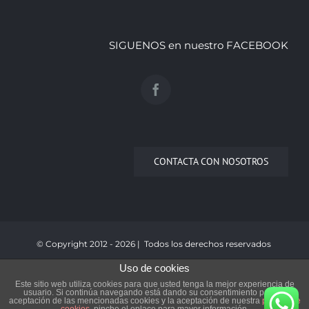
SIGUENOS en nuestro FACEBOOK
CONTACTA CON NOSOTROS
© Copyright 2012 -
2026 | Todos los derechos reservados
|
Aviso Legal y Política de Cookies
|
Diseño paginas web
Uso de cookies
Teléfono
635 51 00 57
|
Este sitio web utiliza cookies para que usted tenga la mejor experiencia de
usuario. Si continúa navegando está dando su consentimiento para la
INFO@CLASESFAMACIUDADREAL.COM
aceptación de las mencionadas cookies y la aceptación de nuestra
política de